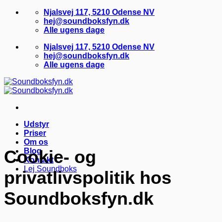
Fortsæt
Njalsvej 117, 5210 Odense NV
til
hej@soundboksfyn.dk
indhold
Alle ugens dage
Njalsvej 117, 5210 Odense NV
hej@soundboksfyn.dk
Alle ugens dage
Udstyr
Priser
Om os
Cookie- og
Blog
Kontakt
Lej Soundboks
privatlivspolitik hos
Soundboksfyn.dk