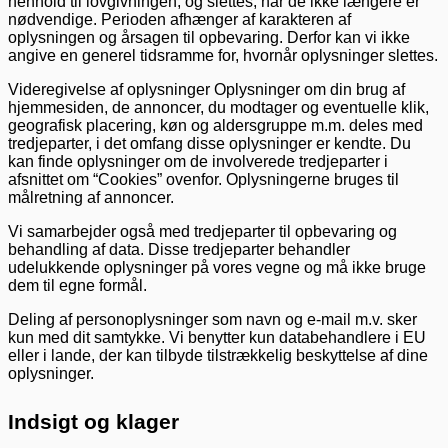
henhold til lovgivningen, og slettes, når de ikke længere er
nødvendige. Perioden afhænger af karakteren af
oplysningen og årsagen til opbevaring. Derfor kan vi ikke
angive en generel tidsramme for, hvornår oplysninger slettes.
Videregivelse af oplysninger Oplysninger om din brug af
hjemmesiden, de annoncer, du modtager og eventuelle klik,
geografisk placering, køn og aldersgruppe m.m. deles med
tredjeparter, i det omfang disse oplysninger er kendte. Du
kan finde oplysninger om de involverede tredjeparter i
afsnittet om “Cookies” ovenfor. Oplysningerne bruges til
målretning af annoncer.
Vi samarbejder også med tredjeparter til opbevaring og
behandling af data. Disse tredjeparter behandler
udelukkende oplysninger på vores vegne og må ikke bruge
dem til egne formål.
Deling af personoplysninger som navn og e-mail m.v. sker
kun med dit samtykke. Vi benytter kun databehandlere i EU
eller i lande, der kan tilbyde tilstrækkelig beskyttelse af dine
oplysninger.
Indsigt og klager